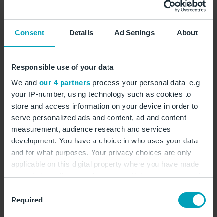
Consent
Details
Ad Settings
About
Responsible use of your data
We and
our 4 partners
process your personal data, e.g.
your IP-number, using technology such as cookies to
store and access information on your device in order to
serve personalized ads and content, ad and content
measurement, audience research and services
development. You have a choice in who uses your data
Bereits 1947 wurde in SXF der zivile
and for what purposes. Your privacy choices are only
Luftverkehr aufgenommen. Der
applicable on this digital property where you have made
Flughafen Schönefeld war der
your choices. You can change or withdraw your consent
Zentralflughafen der DDR. © Archiv FBB
any time from the Cookie Declaration or by clicking on
Consent
the Privacy trigger icon.
Required
Selection