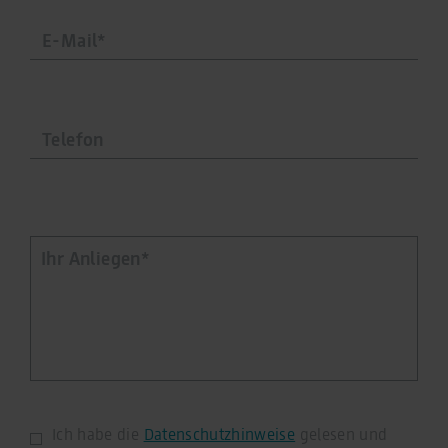
As part of Google Ads Enhanced Conversions, user-
provided data (e.g. an email address) may be
pseudonymized using a hashing process before being
transmitted to Google. This enables Google to attribute
conversions across devices while ensuring that the
original data is not transmitted in plain text.
You can find detailed information under "Show details"
and in our
privacy policy
.
Legal Notice
Ich habe die
Datenschutzhinweise
gelesen und