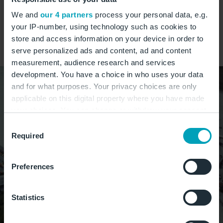
Jetzt lesen
We and
our 4 partners
process your personal data, e.g.
your IP-number, using technology such as cookies to
store and access information on your device in order to
serve personalized ads and content, ad and content
measurement, audience research and services
development. You have a choice in who uses your data
and for what purposes. Your privacy choices are only
applicable on this digital property where you have made
your choices. You can change or withdraw your consent
any time from the Cookie Declaration or by clicking on
Consent
the Privacy trigger icon.
Required
Selection
If you allow, we would also like to:
Preferences
Collect information about your geographical
location which can be accurate to within several
meters
Statistics
Identify your device by actively scanning it for
specific characteristics (fingerprinting)