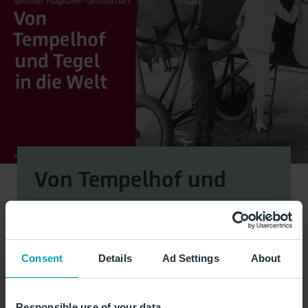
Von Tempelhof und
Tegel in die Welt
Die Geschichte der Berliner Flughafen-
Gesellschaft
Consent
Details
Ad Settings
About
Responsible use of your data