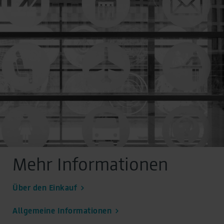
Einkauf
As part of Google Ads Enhanced Conversions, user-
provided data (e.g. an email address) may be
pseudonymized using a hashing process before being
transmitted to Google. This enables Google to attribute
Kontaktformular
conversions across devices while ensuring that the
original data is not transmitted in plain text.
You can find detailed information under "Show details"
Adresse
and in our
privacy policy
.
Legal Notice
Flughafen Berlin Brandenburg GmbH
Einkauf
12521 Berlin
Mehr Informationen
Über den Einkauf
Allgemeine Informationen