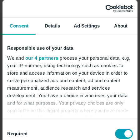
Elektro-/ Automation /Prozessleittechnik
Fahrzeuge / Anlagen / Maschinen
Consent
Details
Ad Settings
About
Spezialfahrzeuge
Halbzeuge / Werkzeuge
Responsible use of your data
We and
our 4 partners
process your personal data, e.g.
Hilfs- und Betriebsstoffe
your IP-number, using technology such as cookies to
Infrastrukturelle Dienstleistungen
store and access information on your device in order to
serve personalized ads and content, ad and content
Instandhaltung/ -setzung
measurement, audience research and services
development. You have a choice in who uses your data
IT-Software
and for what purposes. Your privacy choices are only
IT-Hardware
applicable on this digital property where you have made
your choices. You can change or withdraw your consent
Marketing
any time from the Cookie Declaration or by clicking on
Consent
the Privacy trigger icon.
Beratung
Required
Selection