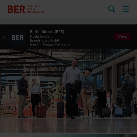
Berlin Airport (BER)
View
×
Flughafen Berlin
Brandenburg GmbH
free - In Google Play Store