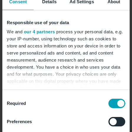
werden. Nähere Hinweise zum Datenschutz bei
Consent
Details
Ad Settings
About
der Datenverarbeitung erhalte ich in den
Datenschutzinformationen
.
Responsible use of your data
We and
our 4 partners
process your personal data, e.g.
Senden
your IP-number, using technology such as cookies to
store and access information on your device in order to
serve personalized ads and content, ad and content
measurement, audience research and services
Wir helfen Ihnen gerne
development. You have a choice in who uses your data
and for what purposes. Your privacy choices are only
weiter
applicable on this digital property where you have made
your choices. You can change or withdraw your consent
any time from the Cookie Declaration or by clicking on
Consent
Finden Sie Ihren passenden
the Privacy trigger icon.
Required
Selection
Kontakt am Flughafen BER und
bei der Flughafen Berlin
If you allow, we would also like to:
Preferences
Brandenburg GmbH
Collect information about your geographical
location which can be accurate to within several