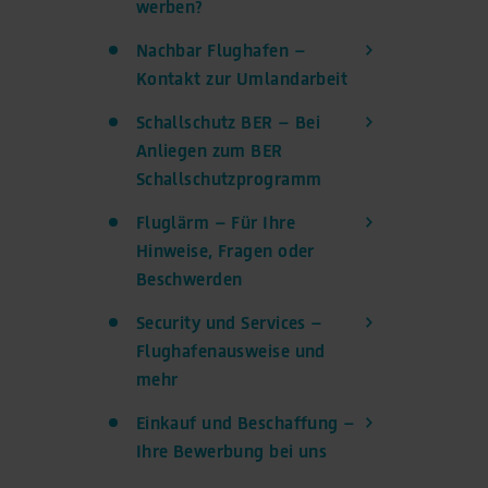
werben?
transmitted to Google. This enables Google to attribute
conversions across devices while ensuring that the
Nachbar Flughafen –
original data is not transmitted in plain text.
Kontakt zur Umlandarbeit
You can find detailed information under "Show details"
and in our
privacy policy
.
Schallschutz BER – Bei
Legal Notice
Anliegen zum BER
Schallschutzprogramm
Fluglärm – Für Ihre
Hinweise, Fragen oder
Beschwerden
Security und Services –
Flughafenausweise und
mehr
Einkauf und Beschaffung –
Ihre Bewerbung bei uns