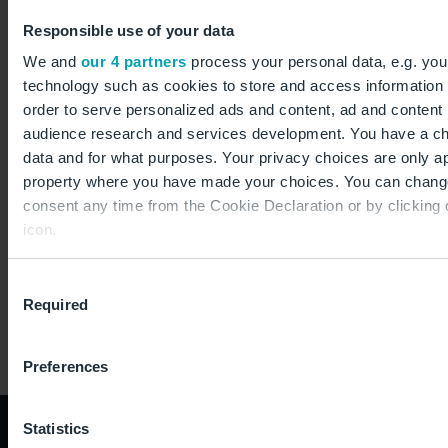
Zunächst steht die Verbindung sechsmal pro Woche
Responsible use of your data
(außer mittwochs) im Flugplan ab BER. Ab dem 5. Mai
We and
our 4 partners
process your personal data, e.g. you
2022 geht es dann täglich ab BER zum Big Apple. Über
technology such as cookies to store and access information 
das vom BER aus angeflogene Drehkreuz New
order to serve personalized ads and content, ad and conten
York/Newark haben Passagiere Zugang zu mehr als
audience research and services development. You have a ch
50 Städten in den USA, darunter Chicago, Los Angeles,
data and for what purposes. Your privacy choices are only app
Seattle und Fort Myers. Die Verbindung wird mit einer
property where you have made your choices. You can chang
Boeing 767 geflogen.
consent any time from the Cookie Declaration or by clicking 
icon.
If you allow, we would also like to:
Die auf dieser Seite veröffentlichten Informationen
Consent
Required
entsprechen dem Stand des Veröffentlichungs- bzw.
Collect information about your geographical location
Selection
to within several meters
Aktualisierungsdatums.
Identify your device by actively scanning it for specifi
Preferences
(fingerprinting)
Find out more about how your personal data is processed an
Statistics
preferences in the
details section
.