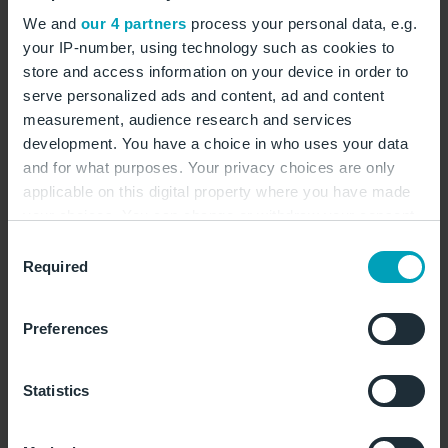
We and
our 4 partners
process your personal data, e.g.
your IP-number, using technology such as cookies to
Das Corporate Volunteering der
store and access information on your device in order to
Flughafengesellschaft war der
serve personalized ads and content, ad and content
Startschuss für ein 48-Stunden-
measurement, audience research and services
Programm zur Gestaltung des
development. You have a choice in who uses your data
Außengeländes der
and for what purposes. Your privacy choices are only
applicable on this digital property where you have made
Freizeiteinrichtung. Am
your choices. You can change or withdraw your consent
folgenden Wochenende kamen
any time from the Cookie Declaration or by clicking on
zahlreiche weitere Helfer dazu –
Consent
the Privacy trigger icon.
Required
darunter 23 Kinder und
Selection
Jugendliche. Im Herbst geht das
If you allow, we would also like to:
Projekt weiter: Die geplante
Preferences
Collect information about your geographical
Boulderwand und die Half-Pipe
location which can be accurate to within several
werden aus Sicherheitsgründen
meters
Statistics
von Fachfirmen aufgebaut.
Identify your device by actively scanning it for
Zusätzlich soll eine Werkstatt
specific characteristics (fingerprinting)