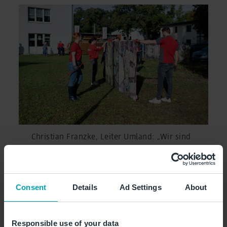
Christian Franzke, Leiter Umland: „Wir sind
der große Nachbar von nebenan und
unterstützen gerne solche Projekte im
Flughafenumfeld. Insofern freuen wir uns
Consent
Details
Ad Settings
About
besonders, dass die Kinder hier in
Eichwalde dank unserer Hilfe eine tolle
neue Außenfläche erhalten."
Responsible use of your data