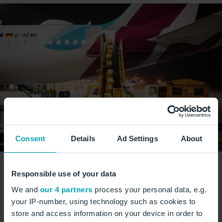
Consent
Details
Ad Settings
About
Bis dato startete an vier bis fünf Tagen die Woche ein
Responsible use of your data
Postflug um 0.30 Uhr in Richtung Stuttgart - die
Maschine aus Stuttgart landete gegen 1 Uhr nachts am
We and
our 4 partners
process your personal data, e.g.
BER. Im gesamten Jahr 2023 gab es am BER 459
your IP-number, using technology such as cookies to
store and access information on your device in order to
Postflüge zwischen Berlin und Stuttgart. Der