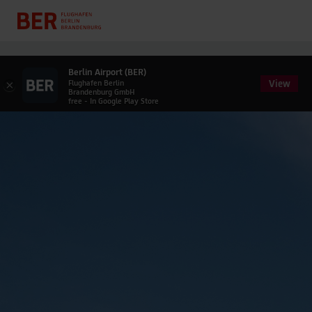
Berlin Airport (BER)
View
×
Flughafen Berlin
Brandenburg GmbH
free - In Google Play Store