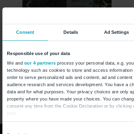
Consent
Details
Ad Settings
Responsible use of your data
Messstation Diepensee
Rad
We and
our 4 partners
process your personal data, e.g. you
technology such as cookies to store and access information 
order to serve personalized ads and content, ad and conten
audience research and services development. You have a ch
Die auf dieser Seite veröffentlichten Informationen
data and for what purposes. Your privacy choices are only app
entsprechen dem Stand des Veröffentlichungs- bzw.
property where you have made your choices. You can chang
Aktualisierungsdatums.
consent any time from the Cookie Declaration or by clicking 
icon.
If you allow, we would also like to:
Consent