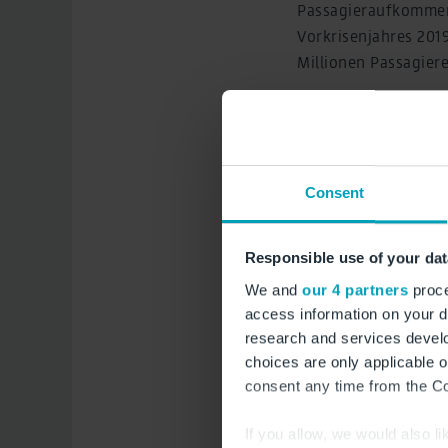
Passagieraufkommen 
Vorkrisenjahres 201
Millionen Passagiere
Im vergangenen Mär
starteten und lande
Tegel. Im März 2019
Consent
In den Frachtanlag
sind rund 400 Tonnen
Vergleich zum Vorja
Responsible use of your dat
2020 waren es 2.300
We and
our 4 partners
proce
access information on your d
Engelbert Lütke Dal
research and services devel
GmbH:
„Das gesteig
choices are only applicable 
Quarantäneregelung 
consent any time from the Coo
Urlaub fliegen. Sie
in Kauf. Das ist ein
If you allow, we would also lik