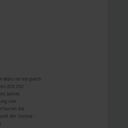
im März im Vergleich
ten 220.250
es Jahres
bung von
erharren die
rund der Corona-
s