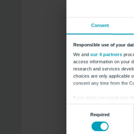
Pres
Consent
Responsible use of your dat
We and
our 4 partners
proce
access information on your d
research and services devel
choices are only applicable 
consent any time from the Coo
If you allow, we would also lik
Collect information a
Consent
Identify your device by
Required
Selection
Find out more about how your