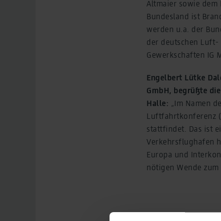
Altmaier sowie dem 
Bundesland ist Bran
werden u.a. der Bun
der deutschen Luft-
Gewerkschaften IG Me
Engelbert Lütke Dal
GmbH, begrüßte die 
Halle:
„Im Namen der
Luftfahrtkonferenz 
stattfindet. Das ist 
Verkehrsflughafen 
Europa und Interkont
nötigen Wende zum n