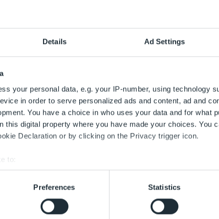
sefoto
Details
Ad Settings
a
ss your personal data, e.g. your IP-number, using technology s
evice in order to serve personalized ads and content, ad and c
opment. You have a choice in who uses your data and for what p
on this digital property where you have made your choices. You 
kie Declaration or by clicking on the Privacy trigger icon.
e to:
bout your geographical location which can be accurate to within 
 actively scanning it for specific characteristics (fingerprinting)
Preferences
Statistics
 personal data is processed and set your preferences in the
det