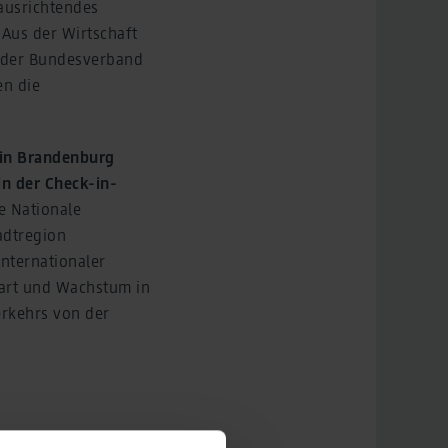
ausrichtendes
Aus der Wirtschaft
d der Bundesverband
en die
lin Brandenburg
in der Check-in-
e Nationale
adtregion
internationaler
art und Wachstum in
erkehrs von der