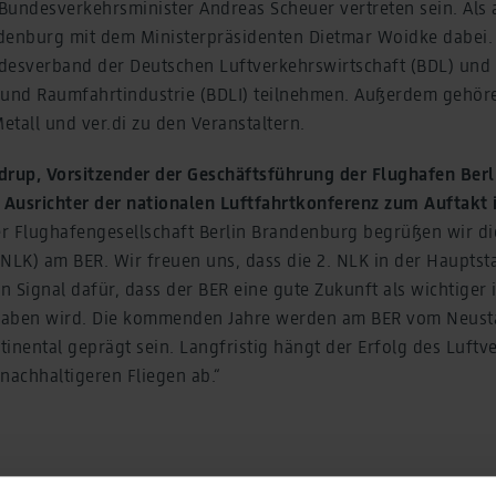
Bundesverkehrsminister Andreas Scheuer vertreten sein. Als 
denburg mit dem Ministerpräsidenten Dietmar Woidke dabei. 
desverband der Deutschen Luftverkehrswirtschaft (BDL) un
 und Raumfahrtindustrie (BDLI) teilnehmen. Außerdem gehör
tall und ver.di zu den Veranstaltern.
drup, Vorsitzender der Geschäftsführung der Flughafen Ber
Ausrichter der nationalen Luftfahrtkonferenz zum Auftakt 
 Flughafengesellschaft Berlin Brandenburg begrüßen wir di
(NLK) am BER. Wir freuen uns, dass die 2. NLK in der Hauptst
ein Signal dafür, dass der BER eine gute Zukunft als wichtiger 
haben wird. Die kommenden Jahre werden am BER vom Neust
inental geprägt sein. Langfristig hängt der Erfolg des Luftv
achhaltigeren Fliegen ab.“