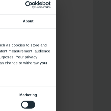
About
uch as cookies to store and
ontent measurement, audience
urposes. Your privacy
can change or withdraw your
several meters
Marketing
ails section
.