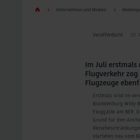
Unternehmen und Medien
Medienpo
Veröffentlicht:
03. 
Im Juli erstmals
Flugverkehr zog
Flugzeuge ebenfa
Erstmals sind im ve
Brandenburg Willy Br
Fluggäste am BER. D
Grund für den Ansti
Reisebeschränkungen
starteten neu vom B