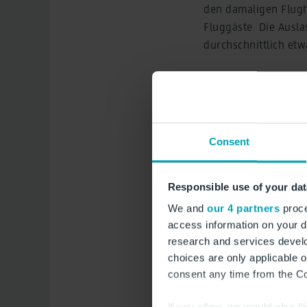
den damaligen Flughä
Fluggäste. Die Ausla
durchschnittlich etw
Im vergangenen Mona
Vormonat Juni. Im J
Tegel, im Juli 2019 
Consent
Bei der Luftfracht 
Tonnen mehr als im 
2019 waren es rund
Responsible use of your dat
We and
our 4 partners
proce
Engelbert Lütke Dal
access information on your d
GmbH:
„Der deutlich
research and services devel
dass sich die Mensc
choices are only applicable 
darauf nicht verzic
consent any time from the Coo
stimmt uns für die 
Vorkrisenjahr 2019
If you allow, we would also lik