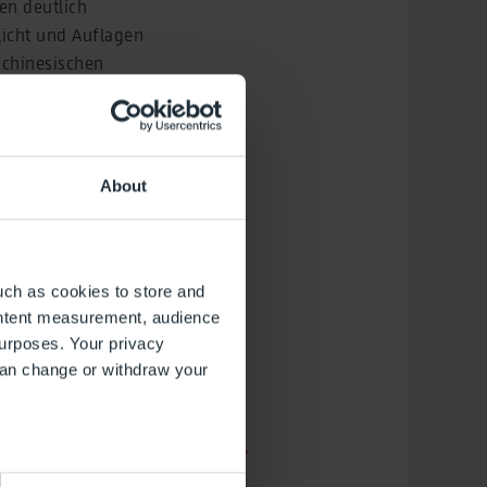
en deutlich
flicht und Auflagen
 chinesischen
n werden.
About
uch as cookies to store and
ontent measurement, audience
urposes. Your privacy
can change or withdraw your
several meters