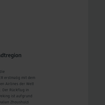
adtregion
die
ER erstmalig mit dem
en Airlines der Welt
. Der Rückflug in
Peking ist aufgrund
alian Zhoushuizi