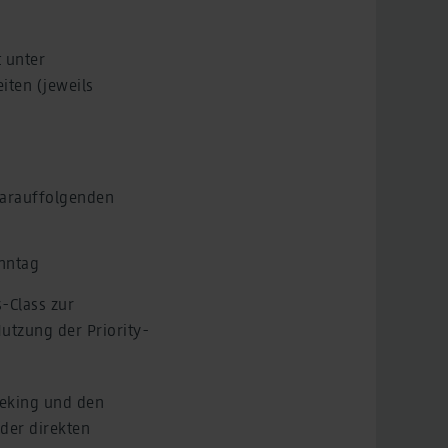
t unter
iten (jeweils
 darauffolgenden
onntag
-Class zur
utzung der Priority-
Peking und den
der direkten