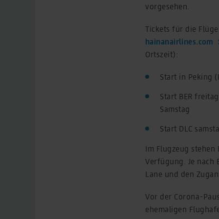
vorgesehen.
Tickets für die Flüg
hainanairlines.com
Ortszeit):
Start in Peking 
Start BER freit
Samstag
Start DLC samst
Im Flugzeug stehen 
Verfügung. Je nach B
Lane und den Zugan
Vor der Corona-Paus
ehemaligen Flughafe