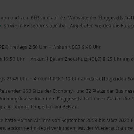
e von und zum BER sind auf der Webseite der Fluggesellschaf
sowie in Reisebüros buchbar. Angeboten werden die Flugze
(PEK) freitags 2:30 Uhr – Ankunft BER 6:40 Uhr
ags 16:50 Uhr – Ankunft Dalian Zhoushuizi (DLC) 8:25 Uhr am
ags 23:45 Uhr – Ankunft PEK 1:10 Uhr am darauffolgenden S
Reisenden 260 Sitze der Economy- und 32 Plätze der Business
uchungsklasse bietet die Fluggesellschaft ihren Gästen die N
g zur Lounge Tempelhof am BER an.
e hatte Hainan Airlines von September 2008 bis März 2020 
nstandort Berlin-Tegel verbunden. Mit der Wiederaufnahme 