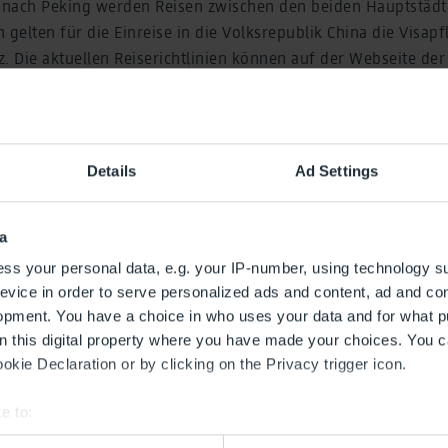
nach Peking werden Reisen zwischen den beiden Hauptstädt
n gelten für die Einreise in die Volksrepublik China die Visap
. Die aktuellen Reiserichtlinien können auf der Webseite der
hland unter
http://de.china-embassy.gov.cn/det/
abgerufe
Details
Ad Settings
a
ss your personal data, e.g. your IP-number, using technology s
evice in order to serve personalized ads and content, ad and c
opment. You have a choice in who uses your data and for what p
on this digital property where you have made your choices. You 
kie Declaration or by clicking on the Privacy trigger icon.
e to:
bout your geographical location which can be accurate to within 