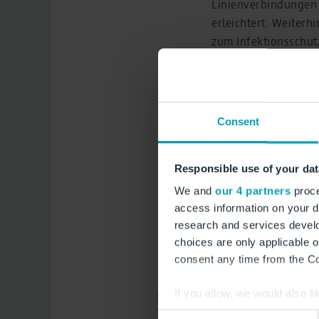
Linienverbindungen 
erleichtert. Weiterhi
zum Infektionsschutz
Botschaft in Deutsc
Consent
Responsible use of your dat
We and
our 4 partners
proce
access information on your d
research and services devel
choices are only applicable 
consent any time from the Coo
If you allow, we would also lik
Collect information a
Consent