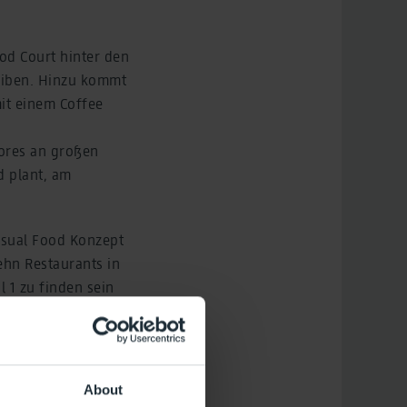
od Court hinter den
reiben. Hinzu kommt
mit einem Coffee
tores an großen
d plant, am
asual Food Konzept
hn Restaurants in
 1 zu finden sein
t mit rund 125
About
n Brandenburg