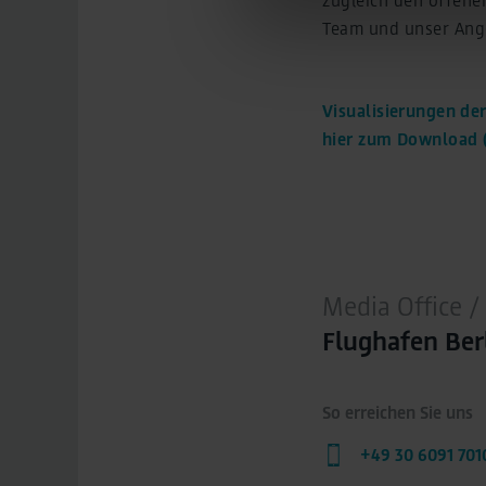
As part of Google Ads Enhan
Team und unser Angeb
hashing process before being
ensuring that the original data
You can find detailed informa
Legal Notice
Visualisierungen de
hier zum Download 
Media Office
Flughafen Be
So erreichen Sie uns
+49 30 6091 701