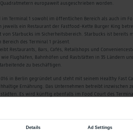
 Quadratmetern europaweit ausgeschrieben worden.
 im Terminal 1 sowohl im öffentlichen Bereich als auch im Fo
n jeweils ein Restaurant der Fastfood-Kette Burger King bet
t von Starbucks im Sicherheitsbereich. Starbucks ist bereits 
n Bereich des Terminal 1 präsent.
eibt Restaurants, Bars, Cafés, Retailshops und Conveniences
wie Flughäfen, Bahnhöfen und Raststätten in 35 Ländern un
tarbeitende zu beschäftigen.
016 in Berlin gegründet und steht mit seinem Healthy Fast C
hhaltige Ernährung. Das Unternehmen betreibt inzwischen ze
tädten. Es wird künftig ebenfalls im Food Court des Terminal
rste beets&roots an einem Flughafen.
 den Terminals 1 und 2 des Flughafens BER ein breites Angebo
 und Serviceeinrichtungen.
Details
Ad Settings
ch, Vorsitzende der Geschäftsführung der Flughafen Berli