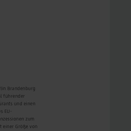
rlin Brandenburg
al führender
urants und einen
es EU-
onzessionen zum
t einer Größe von