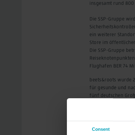
insgesamt rund 800
Die SSP-Gruppe wird
Sicherheitskontrolle
ein weiterer Standor
Store im öffentliche
Die SSP-Gruppe betr
Reiseknotenpunkten 
Flughafen BER 74 Mi
beets&roots wurde 2
für gesunde und nac
fünf deutschen Großs
und ist damit das e
Insgesamt gibt es in
Shops, Gastronomie-
Consent
Aletta von Massenba