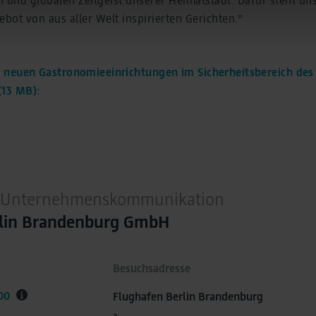
ced Conversions, user-provided data (e.g. an email address) 
ot von aus aller Welt inspirierten Gerichten."
 transmitted to Google. This enables Google to attribute conver
 is not transmitted in plain text.
tion under "Show details" and in our
privacy policy
.
r neuen Gastronomieeinrichtungen im Sicherheitsbereich des
(13 MB):
 / Unternehmenskommunikation
rlin Brandenburg GmbH
Besuchsadresse
00
Flughafen Berlin Brandenburg