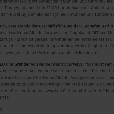
International Airport beträgt zehn Stunden und fünfundvierz
en Donnerstagabend um 20.00 Uhr ab Miami mit Ankunft am 
uf dem Rückflug zum BER beträgt neun Stunden und fünfzehn
ch, Vorsitzende der Geschäftsführung der Flughafen Berli
uns, dass Norse Atlantic Airways dem Flugplan ab BER mit M
zufügt. Florida ist gerade im Winter ein beliebtes Reiseziel 
mi und der Sommerverbindung zum New Yorker Flughafen JFK 
ich zwei gefragte US-Metropolen an der Ostküste an.“
CEO und Gründer von Norse Atlantic Airways:
"Miami ist seit
Winter Sonne zu tanken, und wir freuen uns, eine Direktverbi
 Unsere Passagiere bei Norse Atlantic Airways können sich au
iseerlebnis zu einem erschwinglichen Preis freuen. Darüber 
nsere Direktverbindung zwischen Berlin und New York City 
rtet.“
ty