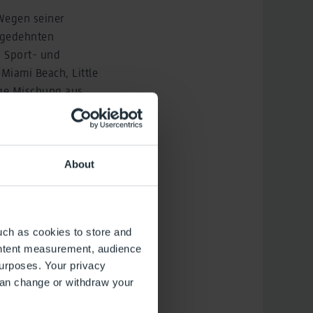
 Wegen seiner
usgedehnten
n Sport- und
Miami Beach, Little
ige Mischung aus
 City“ zu einem
About
uch as cookies to store and
ontent measurement, audience
urposes. Your privacy
can change or withdraw your