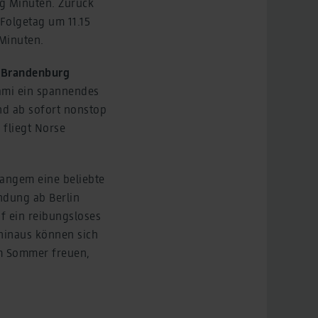
ig Minuten. Zurück
Folgetag um 11.15
 Minuten.
n Brandenburg
iami ein spannendes
und ab sofort nonstop
fliegt Norse
 langem eine beliebte
ndung ab Berlin
f ein reibungsloses
hinaus können sich
im Sommer freuen,