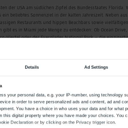
sten der USA am südlichen Zipfel des Bundesstaates Florida.
 ein beliebtes Sonnenziel in der kalten Jahreszeit. Neben a
lassigen Restaurants und hippen Beachbars sowie vielfältige
gibt es in Miami jede Menge zu entdecken: Ob Ocean Drive, 
co-Viertel oder der Everglades National Park – die einzigart
Glamour, Natur und US-amerikanischen Vibes macht die „Magic
.
Details
Ad Settings
a
ss your personal data, e.g. your IP-number, using technology s
evice in order to serve personalized ads and content, ad and c
opment. You have a choice in who uses your data and for what p
on this digital property where you have made your choices. You 
kie Declaration or by clicking on the Privacy trigger icon.