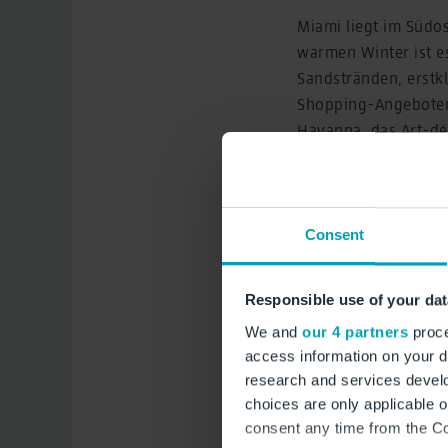
Miami liegt im Südo
warmen Winter ist es
Sandstränden, erstk
Shopping-Angeboten 
Havanna, das Art-dé
karibischem Flair, 
attraktiven Reiseziel
Consent
Responsible use of your dat
We and
our 4 partners
proce
access information on your d
research and services devel
choices are only applicable 
consent any time from the Coo