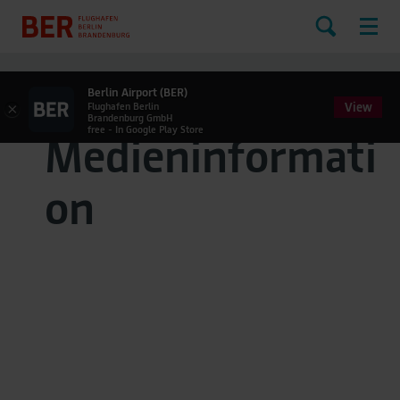
Berlin Airport (BER)
View
×
Flughafen Berlin
Brandenburg GmbH
free - In Google Play Store
Medieninformati
on