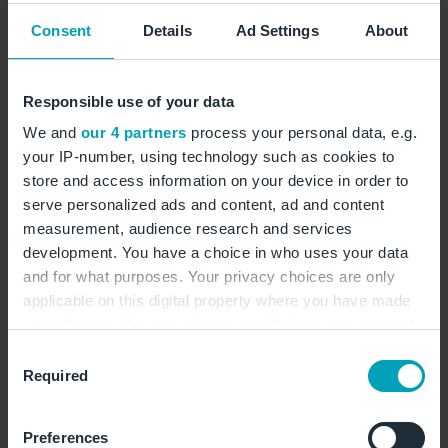
11. April montags und freitags angeflogen, Korfu ab
Consent
Details
Ad Settings
About
dem 26. April dienstags und samstags. Jerez de la
Frontera folgt ab dem 29. April mit Flügen an
denselben Wochentagen und Newcastle ab dem 01.
Responsible use of your data
Mai mit Verbindungen am Donnerstag und Sonntag.
We and
our 4 partners
process your personal data, e.g.
Darüber hinaus verstärkt die Airline ihre Frequenzen
your IP-number, using technology such as cookies to
zu bestehenden Destinationen. Malaga in Spanien, die
store and access information on your device in order to
griechischen Inseln Kreta (Heraklion), Kos und
serve personalized ads and content, ad and content
Rhodos, Graz in Österreich, Helsinki in Finnland,
measurement, audience research and services
Nizza in Frankreich, Split in Kroatien, Jerewan in
development. You have a choice in who uses your data
Armenien und Erbil im Irak werden künftig häufiger
and for what purposes. Your privacy choices are only
angeflogen. Palma de Mallorca bietet Eurowings bis
applicable on this digital property where you have made
zu 21-mal pro Woche vom BER aus an. Insgesamt
your choices. You can change or withdraw your consent
any time from the Cookie Declaration or by clicking on
fliegt Eurowings vom BER zu 42 Reisezielen in 22
Consent
the Privacy trigger icon.
Ländern.
Required
Selection
If you allow, we would also like to:
easyJet
führt die Verbindung nach
Liverpool
im
Preferences
Sommerflugplan fort und fliegt zweimal wöchentlich