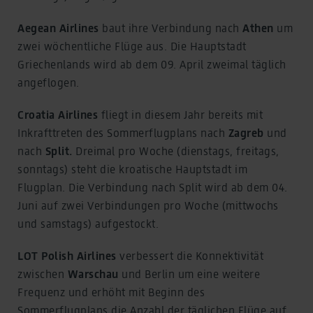
pseudonymized using a hashing process before being
transmitted to Google. This enables Google to attribute
Aegean Airlines
baut ihre Verbindung nach
Athen
um
conversions across devices while ensuring that the
zwei wöchentliche Flüge aus. Die Hauptstadt
original data is not transmitted in plain text.
Griechenlands wird ab dem 09. April zweimal täglich
You can find detailed information under "Show details"
angeflogen.
and in our
privacy policy
.
Legal Notice
Croatia Airlines
fliegt in diesem Jahr bereits mit
Inkrafttreten des Sommerflugplans nach
Zagreb
und
nach
Split.
Dreimal pro Woche (dienstags, freitags,
sonntags) steht die kroatische Hauptstadt im
Flugplan. Die Verbindung nach Split wird ab dem 04.
Juni auf zwei Verbindungen pro Woche (mittwochs
und samstags) aufgestockt.
LOT Polish Airlines
verbessert die Konnektivität
zwischen
Warschau
und Berlin um eine weitere
Frequenz und erhöht mit Beginn des
Sommerflugplans die Anzahl der täglichen Flüge auf