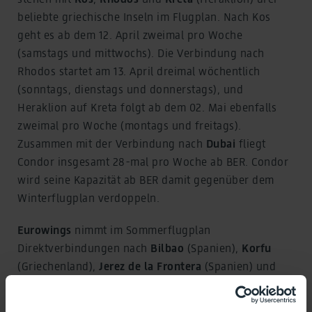
beliebte griechische Inseln im Flugplan. Nach Kos
geht es ab dem 12. April zweimal pro Woche
(samstags und mittwochs). Die Verbindung nach
Rhodos startet am 13. April dreimal wöchentlich
(sonntags, dienstags und donnerstags), und
Heraklion auf Kreta folgt ab dem 02. Mai ebenfalls
zweimal pro Woche (montags und freitags).
Zusammen mit der Verbindung nach
Dubai
fliegt
Condor insgesamt 28-mal pro Woche ab BER. Condor
wird seine Kapazität ab BER damit gegenüber dem
Winterflugplan verdoppeln.
Eurowings
nimmt im Sommerflugplan
Direktverbindungen nach
Bilbao
(Spanien),
Korfu
(Griechenland),
Jerez de la Frontera
(Spanien) und
Newcastle
(England) auf. Alle Ziele stehen zweimal
wöchentlich im Flugplan ab BER. Bilbao wird ab dem