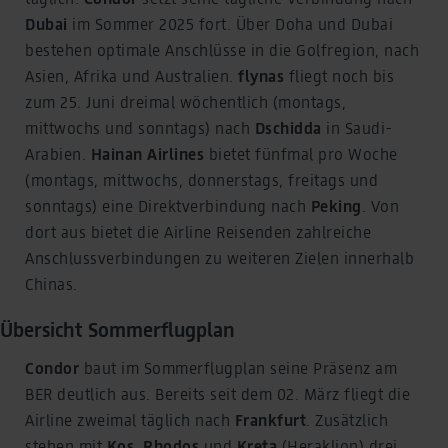
Dubai
im Sommer 2025 fort. Über Doha und Dubai
bestehen optimale Anschlüsse in die Golfregion, nach
Asien, Afrika und Australien.
flynas
fliegt noch bis
zum 25. Juni dreimal wöchentlich (montags,
mittwochs und sonntags) nach
Dschidda
in Saudi-
Arabien.
Hainan Airlines
bietet fünfmal pro Woche
(montags, mittwochs, donnerstags, freitags und
sonntags) eine Direktverbindung nach
Peking
. Von
dort aus bietet die Airline Reisenden zahlreiche
Anschlussverbindungen zu weiteren Zielen innerhalb
Chinas.
Übersicht Sommerflugplan
Condor
baut im Sommerflugplan seine Präsenz am
BER deutlich aus. Bereits seit dem 02. März fliegt die
Airline zweimal täglich nach
Frankfurt
. Zusätzlich
stehen mit
Kos
,
Rhodos
und
Kreta
(Heraklion) drei