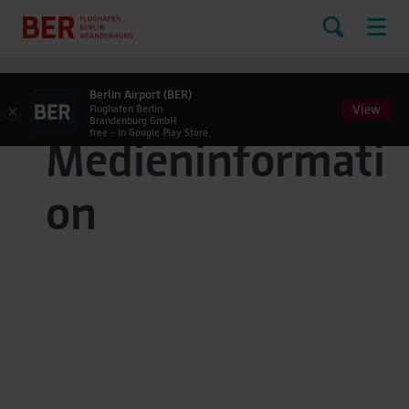
Berlin Airport (BER)
View
×
Flughafen Berlin
Brandenburg GmbH
free - In Google Play Store
Medieninformati
on