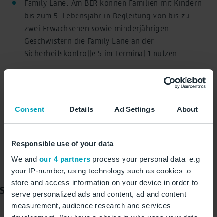
Family Lane: Am BER können Familien mit Kindern
bis zum 5. Lebensjahr in Begleitung von bis zu
zwei Erwachsenen sowie minderjährigen
Geschwistern die Family Lane an der
Sicherheitskontrolle 5 im Terminal 1 nutzen.
Buggys aufgeben: Eigene Kinderwagen und
Buggys, die zusammengeklappt die Höhe von 25
cm überschreiten, müssen Reisende am Schalter
Consent
Details
Ad Settings
About
für Groß- und Sperrgepäck aufgeben. Für den
Transport zum Abflug-Gate können sie sich
kostenlos einen Buggy an 21 Stationen in den
Responsible use of your data
Terminals 1 und 2 ausleihen.
We and
our 4 partners
process your personal data, e.g.
family.berlin-airport.de/
your IP-number, using technology such as cookies to
store and access information on your device in order to
Schneller durch die Sicherheitskontrolle
serve personalized ads and content, ad and content
measurement, audience research and services
Die Kontrollbereiche 1 und 5 im Terminal 1 sowie der