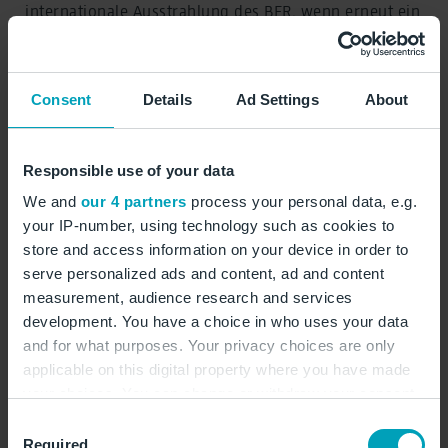
internationale Ausstrahlung des BER, wenn erneut ein
großer ausländischer Investor an einem Standort in
Flughafennähe eine große unternehmerische Chance
sieht. Für die Flughafengesellschaft steht künftig das
Consent
Details
Ad Settings
About
Projekt Midfield Gardens im Fokus. In direkter Nähe
des Terminal 1 soll ein architektonisch
anspruchsvolles und nachhaltiges Quartier entstehen,
Responsible use of your data
das international agierende Unternehmen aus
We and
our 4 partners
process your personal data, e.g.
zukunftsorientierten Branchen anzieht.“
your IP-number, using technology such as cookies to
store and access information on your device in order to
Tim Rosenbohm, Director of Light Industrial
serve personalized ads and content, ad and content
Northern Europe bei SEGRO:
„Mit dieser Erweiterung
measurement, audience research and services
wird unser SEGRO Airport Park Berlin auf eine Größe
development. You have a choice in who uses your data
von fast einem Quadratkilometer anwachsen. Der
and for what purposes. Your privacy choices are only
Erfolg unseres Areals und seine Beliebtheit bei
applicable on this digital property where you have made
your choices. You can change or withdraw your consent
Unternehmen aus verschiedensten Branchen ist ein
any time from the Cookie Declaration or by clicking on
Spiegel der äußerst positiven wirtschaftlichen
Consent
the Privacy trigger icon.
Required
Entwicklung Berlins in den vergangenen zehn Jahren.