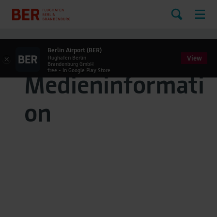
Berlin Airport (BER)
View
×
Flughafen Berlin
Brandenburg GmbH
free - In Google Play Store
Medieninformati
on