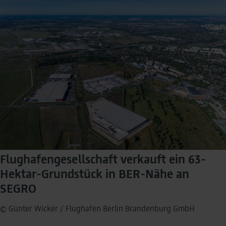
revocation remains unaffected by this.
As part of Google Ads Enhanced Conversions, user-
provided data (e.g. an email address) may be
pseudonymized using a hashing process before being
transmitted to Google. This enables Google to attribute
conversions across devices while ensuring that the
original data is not transmitted in plain text.
You can find detailed information under "Show details"
and in our
privacy policy
.
Legal Notice
Flughafengesellschaft verkauft ein 63-
Hektar-Grundstück in BER-Nähe an
SEGRO
© Günter Wicker / Flughafen Berlin Brandenburg GmbH