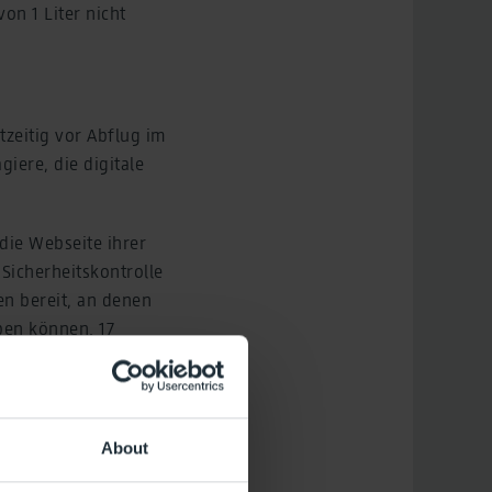
on 1 Liter nicht
tzeitig vor Abflug im
iere, die digitale
die Webseite ihrer
 Sicherheitskontrolle
n bereit, an denen
ben können. 17
tfenster für den
 Minuten.
About