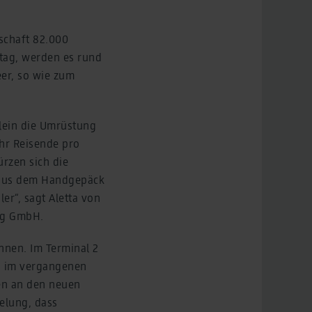
lschaft 82.000
tag, werden es rund
eer, so wie zum
llein die Umrüstung
ehr Reisende pro
rzen sich die
r aus dem Handgepäck
r“, sagt Aletta von
nburg GmbH.
nnen. Im Terminal 2
en im vergangenen
sen an den neuen
elung, dass