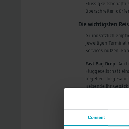
Flüssigkeitsbehältni
überschreiten dürfe
Die wichtigsten Reis
Grundsätzlich empfie
jeweiligen Terminal 
Services nutzen, kö
Fast Bag Drop
: Am b
Fluggesellschaft ein
begeben. Insgesamt 
Reisende ihr Gepäck
Airlines bieten dies
BER Runway
: Ab si
Zugang zur Sicherhei
Consent
runway.berlin-airpo