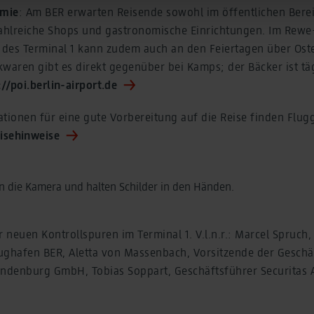
 transmitted to Google. This enables Google to attribute conver
omie
: Am BER erwarten Reisende sowohl im öffentlichen Berei
 is not transmitted in plain text.
zahlreiche Shops und gastronomische Einrichtungen. Im Rewe
tion under "Show details" and in our
privacy policy
.
h des Terminal 1 kann zudem auch an den Feiertagen über Ost
waren gibt es direkt gegenüber bei Kamps; der Bäcker ist tä
://poi.berlin-airport.de
tionen für eine gute Vorbereitung auf die Reise finden Flugg
eisehinweise
 neuen Kontrollspuren im Terminal 1. V.l.n.r.: Marcel Spruch, 
ughafen BER, Aletta von Massenbach, Vorsitzende der Geschä
andenburg GmbH, Tobias Soppart, Geschäftsführer Securitas 