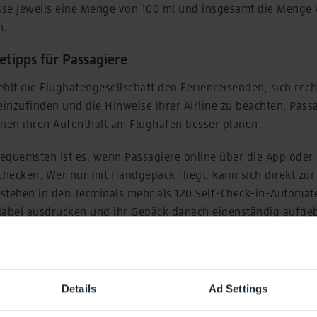
sse jeweils eine Menge von 100 ml und insgesamt die Menge v
n.
etipps für Passagiere
hlt die Flughafengesellschaft den Ferienreisenden, sich rech
einzufinden und die Hinweise ihrer Airline zu beachten. Passag
nnen ihren Aufenthalt am Flughafen besser planen:
equemsten ist es, wenn Passagiere online über die App oder 
checken. Wer nur mit Handgepäck fliegt, kann sich direkt zur
stehen in den Terminals mehr als 120 Self-Check-in-Automate
label ausdrucken und ihr Gepäck danach eigenständig aufge
en Service an.
ber.social/fast-bag-drop-de
eben Tage vor Abflug können sich Passagiere kostenlos ein Zei
tskontrolle reservieren. Die Wartezeit liegt dann unter zehn
Details
Ad Settings
rt.de