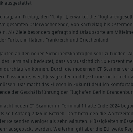
k ausgestattet.
ientag, am Freitag, den 11. April, erwartet die Flughafengesel
Am gesamten Osterwochenende, von Karfreitag bis Ostermon
in. Als Ziele besonders gefragt sind Urlaubsorte am Mittelm
 der Türkei, in Italien, Frankreich und Griechenland.
läufen an den neuen Sicherheitskontrollen sehr zufrieden. A
 des Terminal 1 bedeutet, dass voraussichtlich 50 Prozent m
en durchlaufen können. Durch die modernen CT-Scanner verkü
ere Passagiere, weil Flüssigkeiten und Elektronik nicht meh
sen. Das macht das Fliegen in Zukunft deutlich komfortable
zende der Geschäftsführung der Flughafen Berlin Brande
en acht neuen CT-Scanner im Terminal 1 hatte Ende 2024 bego
its seit Anfang 2024 in Betrieb. Dort betrugen die Wartezeit
 der Reisenden weniger als zehn Minuten. Flüssigkeiten müs
ehr ausgepackt werden. Weiterhin gilt aber die EU-weite Reg