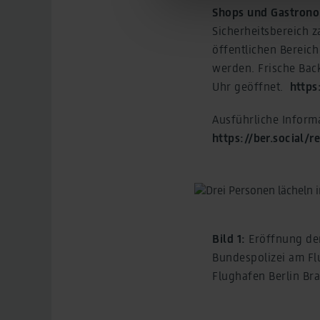
hashing process before being
Shops und Gastron
ensuring that the original data
Sicherheitsbereich 
You can find detailed informa
öffentlichen Bereic
Legal Notice
werden. Frische Back
Uhr geöffnet.
https
Ausführliche Informa
https://ber.social/r
Bild 1:
Eröffnung der
Bundespolizei am Fl
Flughafen Berlin Br