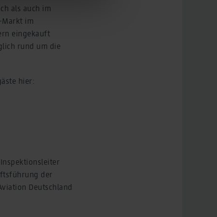
sions across devices while
ch als auch im
-Markt im
ern eingekauft
glich rund um die
äste hier:
Inspektionsleiter
ftsführung der
Aviation Deutschland