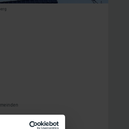
berg
emeinden