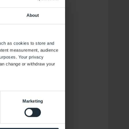
About
uch as cookies to store and
ontent measurement, audience
urposes. Your privacy
can change or withdraw your
several meters
Marketing
ails section
.
 operation of the website.
the performance of the