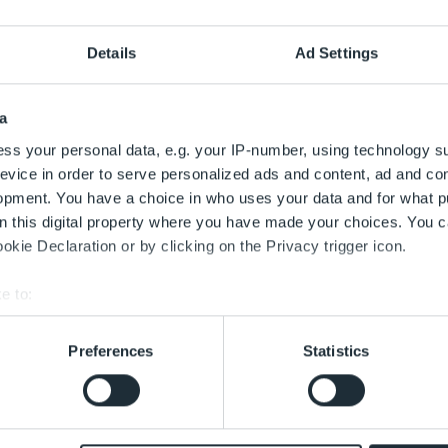
ellte für den Monat Mai
Details
Ad Settings
estlichen Rand von
n damit die Starts, die
elseeroute erfolgen.
a
genen April 818 Mal
ss your personal data, e.g. your IP-number, using technology s
Messstelle wurde im
evice in order to serve personalized ads and content, ad and c
mäßig aufgrund der
opment. You have a choice in who uses your data and for what p
sgutstraße in Rotberg
on this digital property where you have made your choices. You 
e Starts von der
kie Declaration or by clicking on the Privacy trigger icon.
re die auf der
e to:
e.
bout your geographical location which can be accurate to within 
 actively scanning it for specific characteristics (fingerprinting)
Preferences
Statistics
 personal data is processed and set your preferences in the
det
 with the best service. This includes cookies necessary for the
 decide at any time whether to accept cookies that help improve 