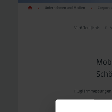
Unternehmen und Medien
Corpora
Veröffentlicht:
11. 
Mobi
Schö
Fluglärmmessungen 