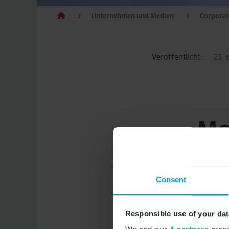
Unternehmen und Medien
Corpora
Veröffentlicht:
23. 
Mo
im A
Consent
Münc
Responsible use of your dat
Die mobilen Messung