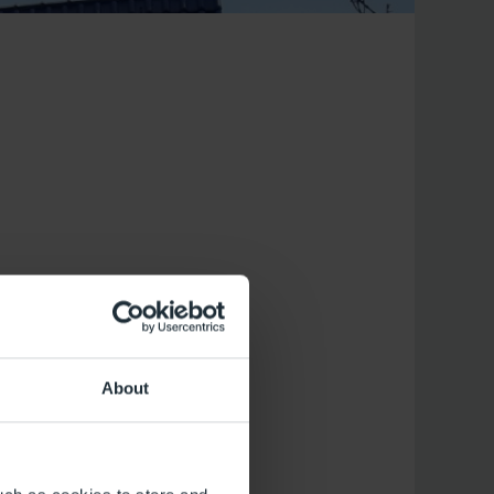
About
litärgeschichte und