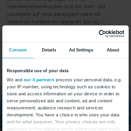
Instrumentenlandesystem (ILS) der Start- und
Landebahn auf seine Genauigkeit sowie die
fehlerfreie Funktion hin überprüft. Das ILS
unterstützt den Piloten im täglichen Flugbetrieb bei
der Navigation während des Anfluges. Im
Wesentlichen geschieht dies durch Signalgeber am
Consent
Details
Ad Settings
About
Boden, die während der Landung Informationen über
den Anflugkurs und Gleitwinkel an das Cockpit des
Flugzeuges senden.
Responsible use of your data
We and
our 4 partners
process your personal data, e.g.
your IP-number, using technology such as cookies to
store and access information on your device in order to
serve personalized ads and content, ad and content
measurement, audience research and services
development. You have a choice in who uses your data
and for what purposes. Your privacy choices are only
applicable on this digital property where you have made