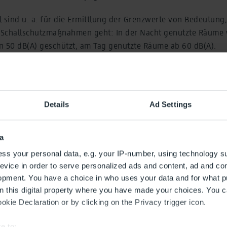
l sind u. a. für die Ermittlung der Grenzwerte von Bedeutung
 Schallschutzmaßnahmen geht: In der Nacht genutzte Räume
n 50 dB(A) geschützt, am Tag genutzte Räume ab 60 dB(A).
te lagen deutlich unterhalb der Anspruchsgrenzen auf Schal
nahmen.
Details
Ad Settings
a
ss your personal data, e.g. your IP-number, using technology s
evice in order to serve personalized ads and content, ad and c
opment. You have a choice in who uses your data and for what p
on this digital property where you have made your choices. You 
kie Declaration or by clicking on the Privacy trigger icon.
e to: