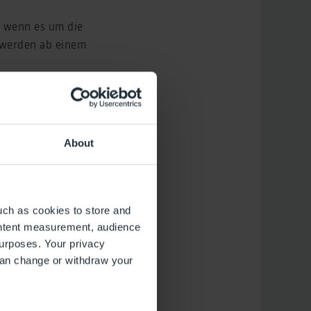
, wenn es um die
 werden ab einem
lschutz- oder
About
uch as cookies to store and
ontent measurement, audience
urposes. Your privacy
can change or withdraw your