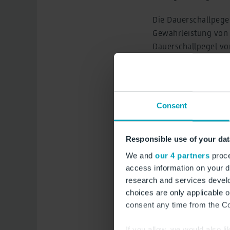
Die Dauerschallpege
Gewährleistung von
Dauerschallpegel vo
Alle gemessenen Wer
Entschädigungsmaß
Consent
Mobile Messungen
Responsible use of your dat
We and
our 4 partners
proce
access information on your d
research and services devel
choices are only applicable 
consent any time from the Coo
If you allow, we would also lik